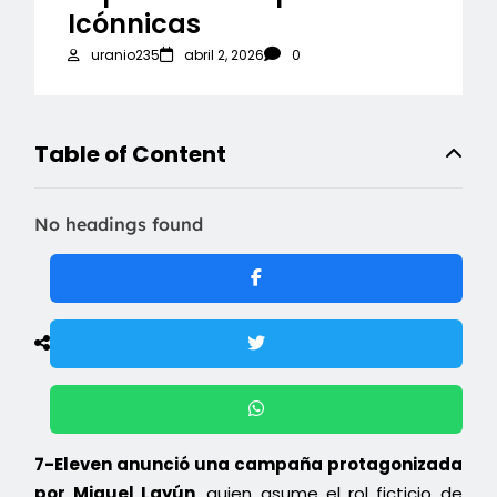
Icónnicas
uranio235
abril 2, 2026
0
Table of Content
No headings found
7-Eleven anunció una campaña protagonizada
por Miguel Layún
, quien asume el rol ficticio de