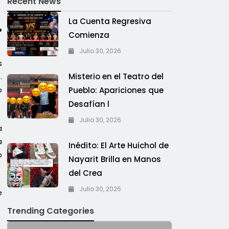
Recent News
La Cuenta Regresiva
.
Comienza
Julio 30, 2026
s
Misterio en el Teatro del
.
o
Pueblo: Apariciones que
Desafían l
Julio 30, 2026
a
a
Inédito: El Arte Huichol de
o
Nayarit Brilla en Manos
del Crea
Julio 30, 2026
e
Trending Categories