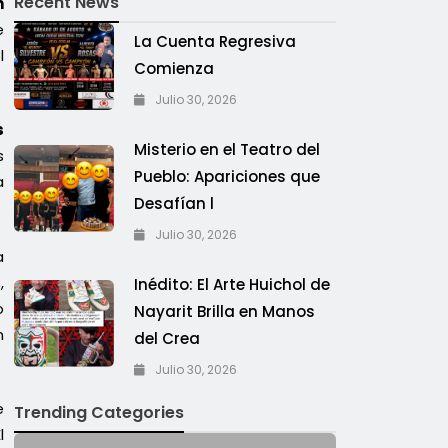
Recent News
n
e
La Cuenta Regresiva
l
Comienza
Julio 30, 2026
s
Misterio en el Teatro del
s
Pueblo: Apariciones que
a
Desafían l
Julio 30, 2026
a
,
Inédito: El Arte Huichol de
o
Nayarit Brilla en Manos
n
del Crea
Julio 30, 2026
e
Trending Categories
l