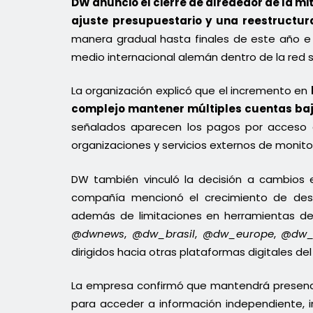
DW anunció el cierre de alrededor de la m
ajuste presupuestario y una reestructura
manera gradual hasta finales de este año e 
medio internacional alemán dentro de la red s
La organización explicó que el incremento en
complejo mantener múltiples cuentas bajo
señalados aparecen los pagos por acceso a 
organizaciones y servicios externos de monit
DW también vinculó la decisión a cambios e
compañía mencionó el crecimiento de desin
además de limitaciones en herramientas de m
@dwnews
,
@dw_brasil
,
@dw_europe
,
@dw_
dirigidos hacia otras plataformas digitales de
La empresa confirmó que mantendrá presenci
para acceder a información independiente, inc