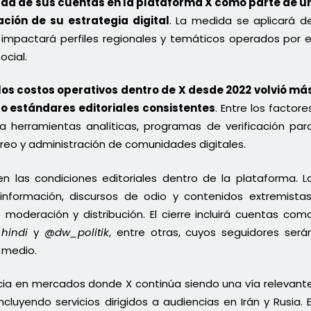
itad de sus cuentas en la plataforma X como parte de u
ción de su estrategia digital
. La medida se aplicará d
impactará perfiles regionales y temáticos operados por e
ocial.
los costos operativos dentro de X desde 2022 volvió má
 estándares editoriales consistentes
. Entre los factore
herramientas analíticas, programas de verificación par
oreo y administración de comunidades digitales.
n las condiciones editoriales dentro de la plataforma. L
formación, discursos de odio y contenidos extremistas
oderación y distribución. El cierre incluirá cuentas com
hindi
y
@dw_politik
, entre otras, cuyos seguidores será
l medio.
a en mercados donde X continúa siendo una vía relevant
luyendo servicios dirigidos a audiencias en Irán y Rusia. E