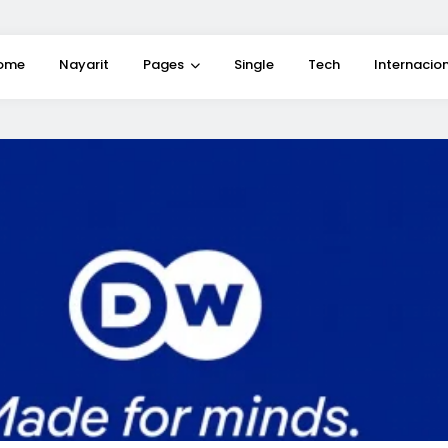
ome
Nayarit
Pages
Single
Tech
Internacio