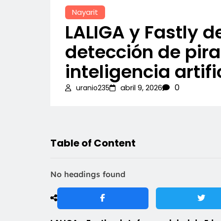
Nayarit
LALIGA y Fastly d
detección de pira
inteligencia artifi
0
abril 9, 2026
uranio235
Table of Content
No headings found