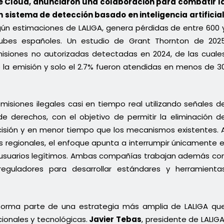
ge Cloud, anunciaron una colaboración para combatir l
 sistema de detección basado en inteligencia artificia
gún estimaciones de LALIGA, genera pérdidas de entre 600 
lubes españoles. Un estudio de Grant Thornton de 202
isiones no autorizadas detectadas en 2024, de las cuale
 la emisión y solo el 2.7% fueron atendidas en menos de 3
 emisiones ilegales casi en tiempo real utilizando señales d
de derechos, con el objetivo de permitir la eliminación d
cisión y en menor tiempo que los mecanismos existentes. 
 regionales, el enfoque apunta a interrumpir únicamente e
los usuarios legítimos. Ambas compañías trabajan además co
reguladores para desarrollar estándares y herramienta
forma parte de una estrategia más amplia de LALIGA qu
ionales y tecnológicas.
Javier Tebas
, presidente de LALIGA