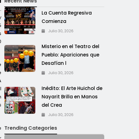
Recent News
a
l
.
La Cuenta Regresiva
y
Comienza
5
Julio 30, 2026
s
0
Misterio en el Teatro del
Pueblo: Apariciones que
Desafían l
e
e
Julio 30, 2026
A
Inédito: El Arte Huichol de
l
Nayarit Brilla en Manos
n
s
del Crea
Julio 30, 2026
Trending Categories
e
,