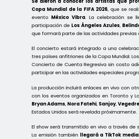
Se dieron a conocer los artistas que pr
Copa Mundial de la FIFA 2026
, que se rea
evento
México Vibra
. La celebración se l
participación de
Los Ángeles Azules
,
Belind
que formará parte de las actividades previas al
El concierto estará integrado a una celebra
tres países anfitriones de la Copa Mundial. L
Concierto de Cuenta Regresiva sin costo adicio
participar en las actividades especiales prog
La producción incluirá enlaces en vivo con o
con los eventos organizados en Toronto y L
Bryan Adams
,
Nora Fatehi
,
Sanjoy
,
Vegedr
Estados Unidos será revelada próximamente.
El show será transmitido en vivo a través de 
La emisión también
llegará a TikTok media