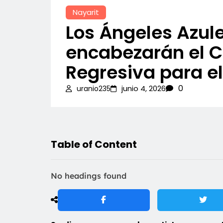
Nayarit
Los Ángeles Azule
encabezarán el C
Regresiva para e
0
junio 4, 2026
uranio235
Table of Content
No headings found