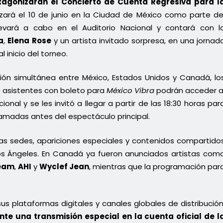
otagonizarán el Concierto de Cuenta Regresiva para l
lizará el 10 de junio en la Ciudad de México como parte de
levará a cabo en el Auditorio Nacional y contará con l
a
,
Elena Rose
y un artista invitado sorpresa, en una jornad
 inicio del torneo.
ción simultánea entre México, Estados Unidos y Canadá, lo
os asistentes con boleto para
México Vibra
podrán acceder a
nal y se les invitó a llegar a partir de las 18:30 horas par
ramadas antes del espectáculo principal.
tras sedes, apariciones especiales y contenidos compartido
os Ángeles. En Canadá ya fueron anunciados artistas com
eam
,
AHI
y
Wyclef Jean
, mientras que la programación par
sus plataformas digitales y canales globales de distribución
nte una transmisión especial en la cuenta oficial de l