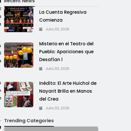
Recent News
a
l
La Cuenta Regresiva
a
Comienza
a
Julio 30, 2026
Misterio en el Teatro del
s
Pueblo: Apariciones que
l
Desafían l
a
Julio 30, 2026
s
Inédito: El Arte Huichol de
o
Nayarit Brilla en Manos
a
del Crea
Julio 30, 2026
.
Trending Categories
a