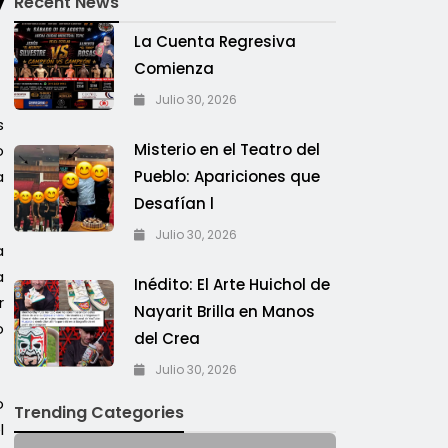
y
Recent News
La Cuenta Regresiva
Comienza
Julio 30, 2026
s
Misterio en el Teatro del
o
a
Pueblo: Apariciones que
Desafían l
Julio 30, 2026
a
a
Inédito: El Arte Huichol de
r
Nayarit Brilla en Manos
o
del Crea
Julio 30, 2026
o
Trending Categories
l