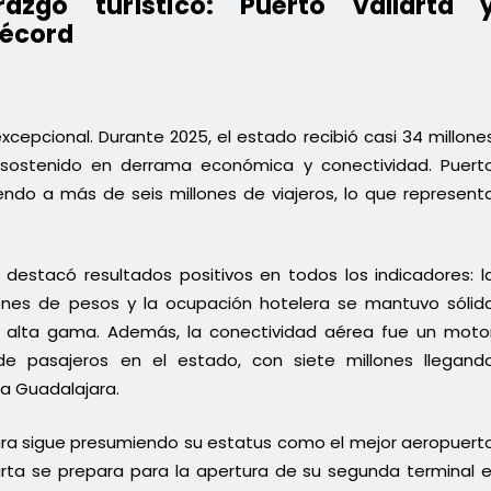
razgo turístico: Puerto Vallarta 
récord
cepcional. Durante 2025, el estado recibió casi 34 millone
o sostenido en derrama económica y conectividad. Puert
iendo a más de seis millones de viajeros, lo que represent
, destacó resultados positivos en todos los indicadores: l
ones de pesos y la ocupación hotelera se mantuvo sólid
e alta gama. Además, la conectividad aérea fue un moto
de pasajeros en el estado, con siete millones llegand
 a Guadalajara.
ara sigue presumiendo su estatus como el mejor aeropuert
arta se prepara para la apertura de su segunda terminal e