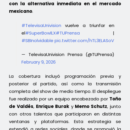
con la alternativa inmediata en el mercado
mexicano
.
#TelevisaUnivision
vuelve a triunfar en
el
#SuperBowlLX
#TUPrensa
|
#SBInolvidable
pic.twitter.com/hTL3ELASoV
— TelevisaUnivision Prensa (@TUPrensa)
February 9, 2026
La cobertura incluyó programación previa y
posterior al partido, así como la transmisión
completa del show de medio tiempo. El despliegue
fue realizado por un equipo encabezado por
Toño
de Valdés
,
Enrique Burak
y
Memo Schutz
, junto
con otros talentos que participaron en distintas
ventanas y plataformas. Esta estrategia se
extendió a redes sociales, donde se promovió la