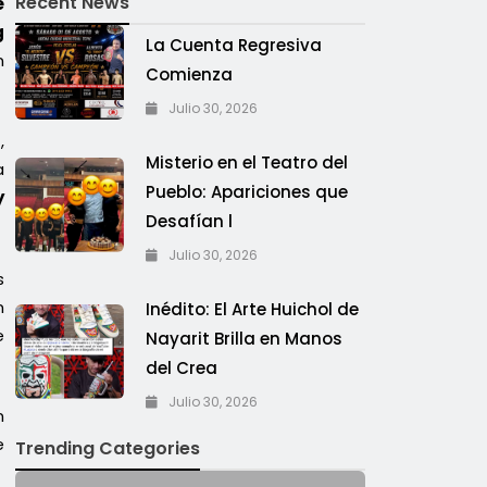
Recent News
e
g
La Cuenta Regresiva
n
Comienza
Julio 30, 2026
,
Misterio en el Teatro del
a
Pueblo: Apariciones que
y
Desafían l
Julio 30, 2026
s
n
Inédito: El Arte Huichol de
e
Nayarit Brilla en Manos
del Crea
Julio 30, 2026
n
e
Trending Categories