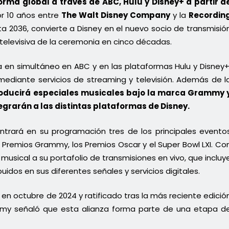
rma global a través de ABC, Hulu y Disney+ a partir d
or 10 años entre
The Walt Disney Company
y la
Recordin
ta 2036, convierte a Disney en el nuevo socio de transmisió
televisiva de la ceremonia en cinco décadas.
a en simultáneo en ABC y en las plataformas Hulu y Disney+
 mediante servicios de streaming y televisión. Además de l
oducirá especiales musicales bajo la marca Grammy 
egrarán a las distintas plataformas de Disney.
ntrará en su programación tres de los principales evento
s Premios Grammy, los Premios Oscar y el Super Bowl LXI. Co
musical a su portafolio de transmisiones en vivo, que incluy
idos en sus diferentes señales y servicios digitales.
n octubre de 2024 y ratificado tras la más reciente edició
my señaló que esta alianza forma parte de una etapa d