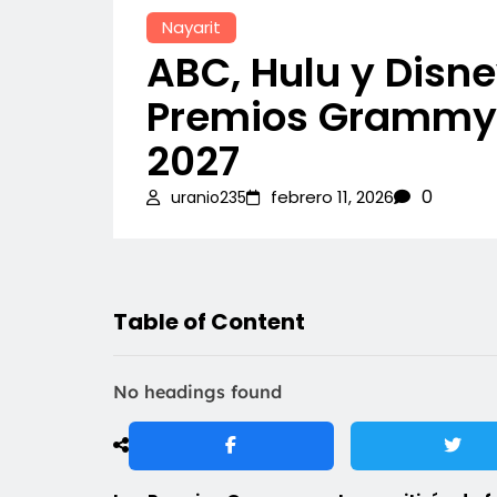
Nayarit
ABC, Hulu y Disne
Premios Grammy a
2027
0
febrero 11, 2026
uranio235
Table of Content
No headings found