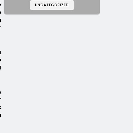
e
UNCATEGORIZED
o
n
r
a
o
a
s
r
s
n