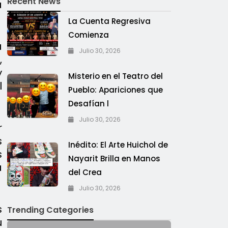
Recent News
a
La Cuenta Regresiva
Comienza
a
Julio 30, 2026
,
y
Misterio en el Teatro del
l
Pueblo: Apariciones que
Desafían l
Julio 30, 2026
r
s
Inédito: El Arte Huichol de
s
Nayarit Brilla en Manos
a
del Crea
Julio 30, 2026
s
Trending Categories
u