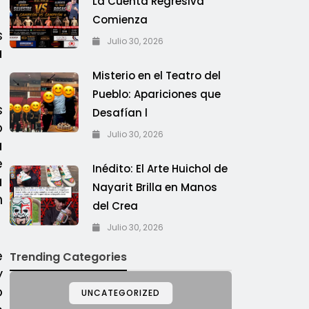
La Cuenta Regresiva
Comienza
s
Julio 30, 2026
a
Misterio en el Teatro del
Pueblo: Apariciones que
s
Desafían l
o
Julio 30, 2026
a
e
Inédito: El Arte Huichol de
a
Nayarit Brilla en Manos
n
del Crea
Julio 30, 2026
e
Trending Categories
y
o
UNCATEGORIZED