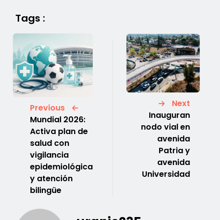
Tags :
Next
Previous
Inauguran
Mundial 2026:
nodo vial en
Activa plan de
avenida
salud con
Patria y
vigilancia
avenida
epidemiológica
Universidad
y atención
bilingüe