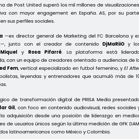
a de Post United superó los mil millones de visualizaciones
rtiva con mayor engagement en España.
AS
, por su parte
n sus perfiles sociales.
da
—ex director general de Marketing del FC Barcelona y e
oup—, junto con el creador de contenido
DjMaRiiO
y lo
Miquel
y
Rosa Pifarré
. La plataforma está liderad
a, con un equipo de creadores orientado a audiencias de l
ted Fem
, vertical especializado en futbol femenino, y
El Afte
bolistas, leyendas y entrenadores que acumuló más de 1
ías.
gico de transformación digital de PRISA Media presentad
lar Gil
, con foco en contenido audiovisual, redes sociales 
 la adquisición desde una posición de liderazgo en medio
ones de usuarios únicos según la última medición de GFK DAM
dos latinoamericanos como México y Colombia.