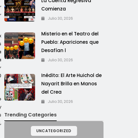
La Cuenta Regresiva
,
Comienza
,
Julio 30, 2026
Misterio en el Teatro del
x
Pueblo: Apariciones que
s
Desafían l
a
a
Julio 30, 2026
r
Inédito: El Arte Huichol de
0
Nayarit Brilla en Manos
del Crea
o
Julio 30, 2026
y
Trending Categories
s
,
UNCATEGORIZED