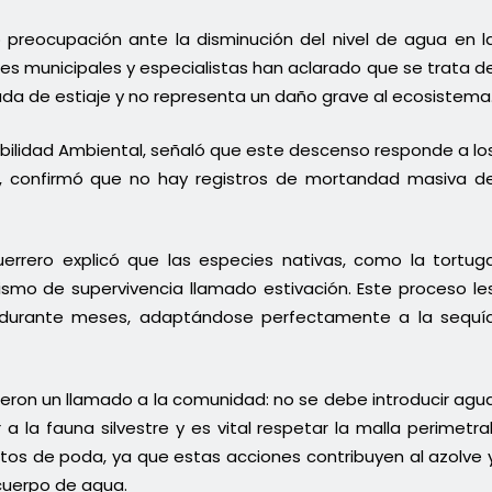
 preocupación ante la disminución del nivel de agua en l
es municipales y especialistas han aclarado que se trata d
da de estiaje y no representa un daño grave al ecosistema
nibilidad Ambiental, señaló que este descenso responde a lo
smo, confirmó que no hay registros de mortandad masiva d
uerrero explicó que las especies nativas, como la tortug
smo de supervivencia llamado estivación. Este proceso le
s durante meses, adaptándose perfectamente a la sequí
ieron un llamado a la comunidad: no se debe introducir agu
 a la fauna silvestre y es vital respetar la malla perimetral
stos de poda, ya que estas acciones contribuyen al azolve 
cuerpo de agua.