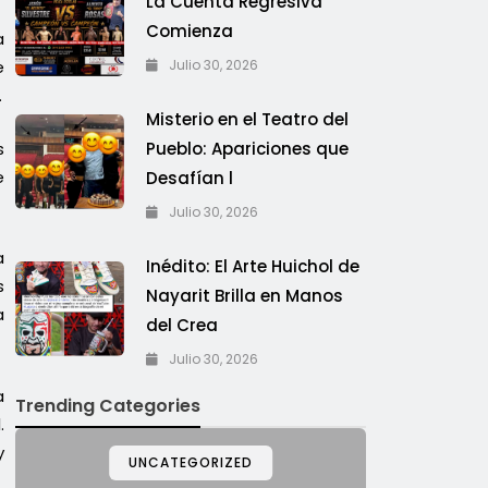
La Cuenta Regresiva
Comienza
a
Julio 30, 2026
e
.
Misterio en el Teatro del
s
Pueblo: Apariciones que
e
Desafían l
Julio 30, 2026
a
Inédito: El Arte Huichol de
s
Nayarit Brilla en Manos
a
del Crea
Julio 30, 2026
a
Trending Categories
.
y
UNCATEGORIZED