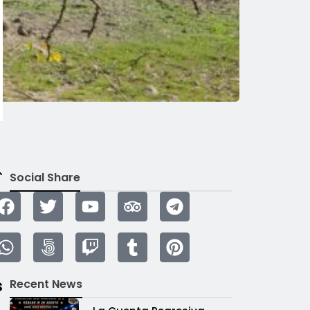
Social Share
s
Recent News