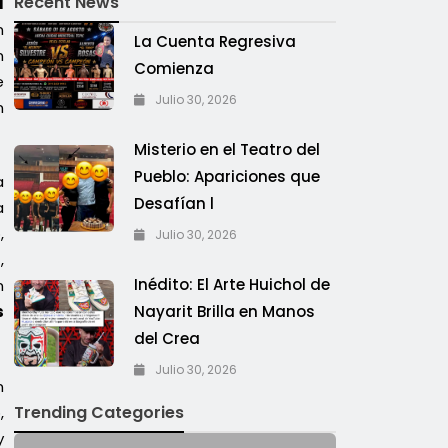
Recent News
1
n
La Cuenta Regresiva
n
Comienza
e
Julio 30, 2026
n
Misterio en el Teatro del
Pueblo: Apariciones que
a
Desafían l
a
,
Julio 30, 2026
,
Inédito: El Arte Huichol de
n
Nayarit Brilla en Manos
s
del Crea
Julio 30, 2026
n
Trending Categories
,
y