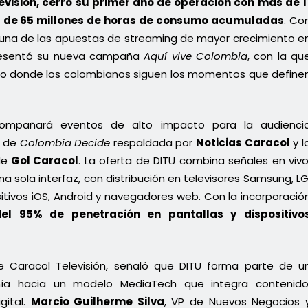
evisión, cerró su primer año de operación con más de 1
s de 65 millones de horas de consumo acumuladas
. Co
o una de las apuestas de streaming de mayor crecimiento e
 presentó su nueva campaña
Aquí vive Colombia
, con la qu
cio donde los colombianos siguen los momentos que define
compañará eventos de alto impacto para la audienci
l de
Colombia Decide
respaldada por
Noticias Caracol
y l
de
Gol Caracol
. La oferta de DITU combina señales en vivo
sola interfaz, con distribución en televisores Samsung, LG
itivos iOS, Android y navegadores web. Con la incorporació
l 95% de penetración en pantallas y dispositivo
e Caracol Televisión, señaló que DITU forma parte de u
ía hacia un modelo MediaTech que integra contenido
gital.
Marcio Guilherme Silva
, VP de Nuevos Negocios 