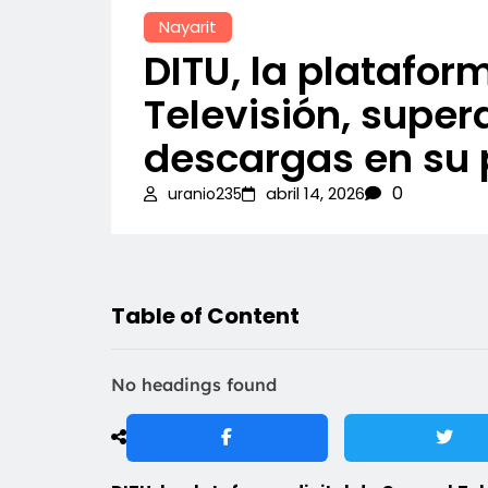
Nayarit
DITU, la platafor
Televisión, supera
descargas en su 
0
abril 14, 2026
uranio235
Table of Content
No headings found