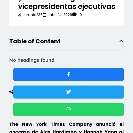
vicepresidentas ejecutivas
uranio235
abril 14, 2026
0
Table of Content
No headings found
The New York Times Company anunció el
ascenso de Alex Hardiman y Hannah Yang al