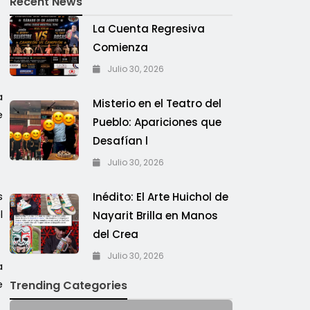
Recent News
La Cuenta Regresiva
Comienza
Julio 30, 2026
a
Misterio en el Teatro del
e
Pueblo: Apariciones que
Desafían l
Julio 30, 2026
s
Inédito: El Arte Huichol de
l
Nayarit Brilla en Manos
del Crea
Julio 30, 2026
a
e
Trending Categories