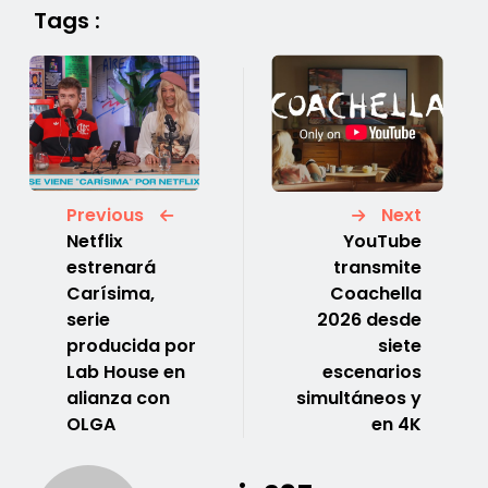
Tags :
Previous
Next
Netflix
YouTube
estrenará
transmite
Carísima,
Coachella
serie
2026 desde
producida por
siete
Lab House en
escenarios
alianza con
simultáneos y
OLGA
en 4K