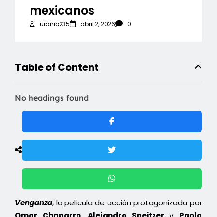
mexicanos
uranio235
abril 2, 2026
0
Table of Content
No headings found
Venganza
, la película de acción protagonizada por
Omar Chaparro
,
Alejandro Speitzer
y
Paola