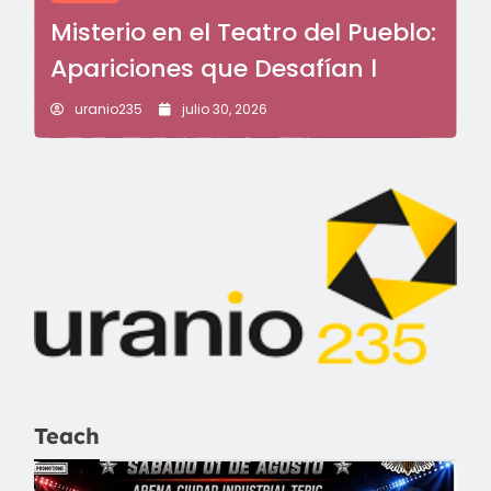
Misterio en el Teatro del Pueblo:
Apariciones que Desafían l
uranio235
julio 30, 2026
Teach